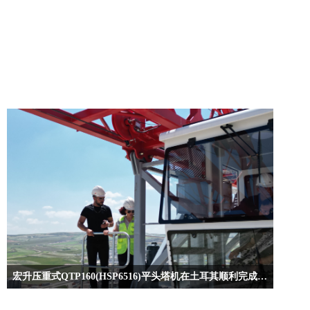
宏升压重式QTP160(HSP6516)平头塔机在土耳其顺利完成安装运行
通过公司全体员工的努力，宏升重工压重式QTP160(HSP6516)平头塔